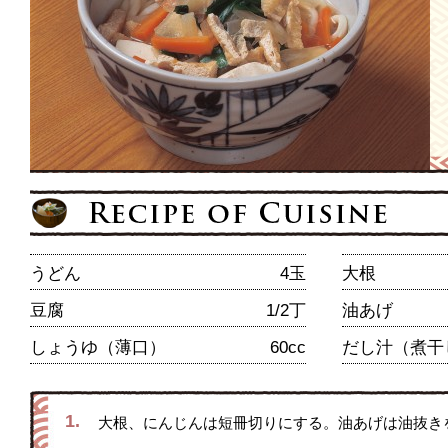
うどん
4玉
大根
豆腐
1/2丁
油あげ
しょうゆ（薄口）
60cc
だし汁（煮干
1.
大根、にんじんは短冊切りにする。油あげは油抜き