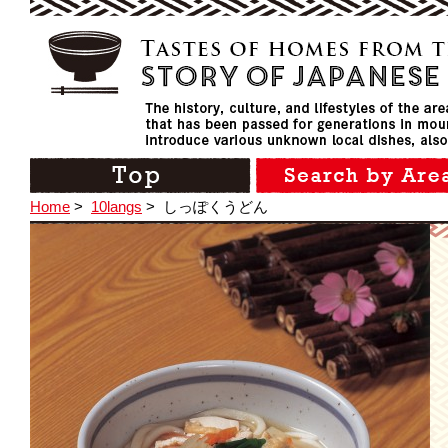
Home
>
10langs
>
しっぽくうどん