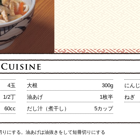
4玉
大根
300g
にん
1/2丁
油あげ
1枚半
ねぎ
60cc
だし汁（煮干し）
5カップ
切りにする。油あげは油抜きをして短冊切りにする