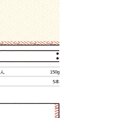
じん
150g
5本