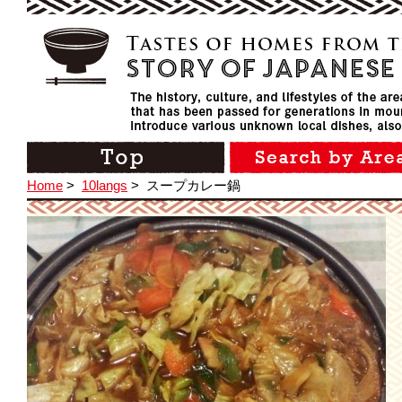
Home
>
10langs
>
スープカレー鍋