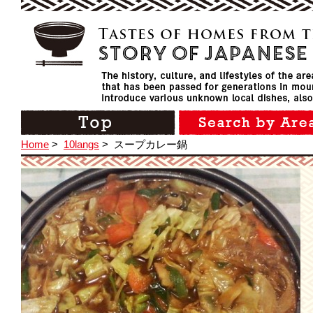
Home
>
10langs
>
スープカレー鍋