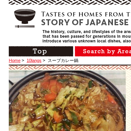
Home
>
10langs
>
スープカレー鍋