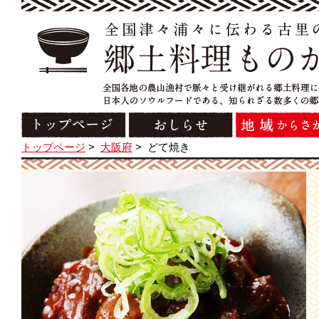
トップページ
>
大阪府
>
どて焼き