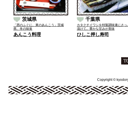
茨城県
千葉県
「西のふぐに、東のあんこう」茨城
カタクチイワシを特製調味液にさっ
県、冬の味覚
漬けて。豊かな甘みが美味
あんこう料理
ひしこ押し寿司
Copyright © kyodoryo