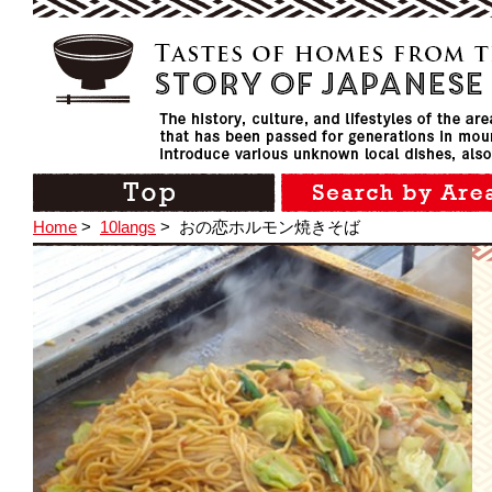
Home
>
10langs
>
おの恋ホルモン焼きそば