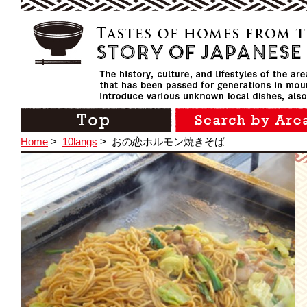
Home
>
10langs
>
おの恋ホルモン焼きそば