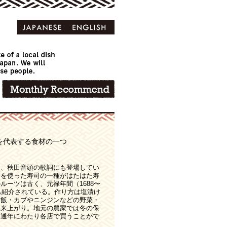
を代表する食材の一つ
は、秋田音頭の歌詞にも登場してい
たを使った寿司の一種がはたはた寿
ルーツは古く、元禄年間（1688〜
にも紹介されている。作り方は塩漬け
ご飯・カブやニンジンなどの野菜・
出来上がり。地元の農家では冬の保
は通年にわたり各店で買うことがで