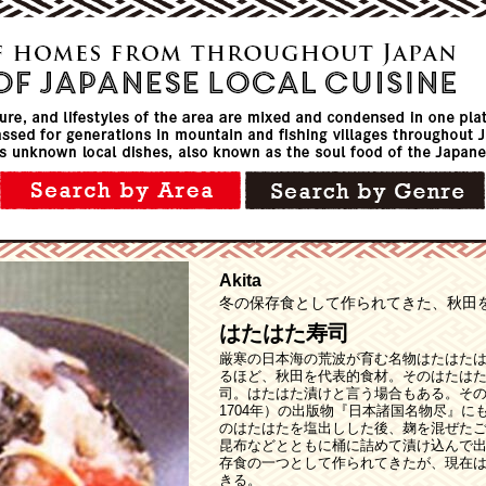
Akita
冬の保存食として作られてきた、秋田
はたはた寿司
厳寒の日本海の荒波が育む名物はたはた
るほど、秋田を代表的食材。そのはたは
司。はたはた漬けと言う場合もある。その
1704年）の出版物『日本諸国名物尽』
のはたはたを塩出しした後、麹を混ぜた
昆布などとともに桶に詰めて漬け込んで
存食の一つとして作られてきたが、現在
きる。