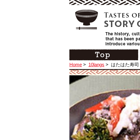
Home
>
10langs
>
はたはた寿司