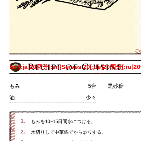
for [:ja]20個分[:en]Serves 20[:de]20個分[:ru
[:th]20個分[:zh]20個分[:ch]20個分[:] persons
もみ
5合
黒砂糖
油
少々
1.
もみを10~15日間水につける。
2.
水切りして中華鍋でから炒りする。