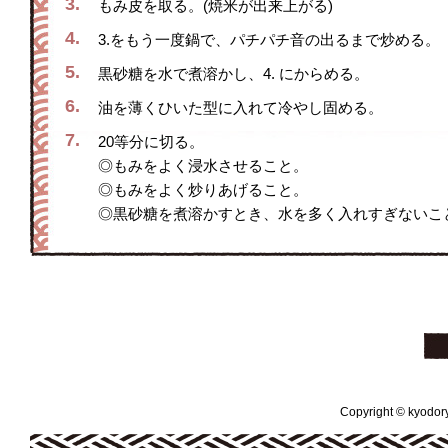
3.
もみ皮を取る。(焼米が出来上がる)
4.
3.をもう一度鍋で、パチパチ音の出るまで炒める。
5.
黒砂糖を水で煮溶かし、4. にからめる。
6.
油を薄くひいた型に入れて冷やし固める。
7.
20等分に切る。
◎もみをよく浸水させること。
◎もみをよく炒りあげること。
◎黒砂糖を煮溶かすとき、水を多く入れすぎないこ
Copyright © kyodoryo