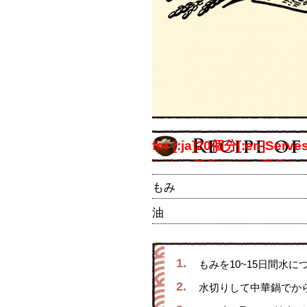
for [:ja]20個分[:en]Ser
[:th]20個分[:zh]20個分[:c
もみ
油
1.
もみを10~15日間水に
2.
水切りして中華鍋でか