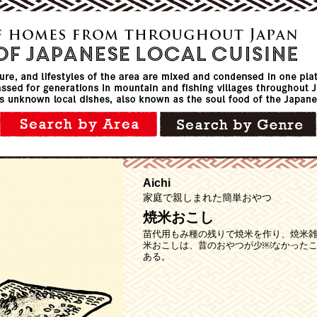
Aichi
家庭で親しまれた簡単おやつ
焼米おこし
苗代用もみ種の残りで焼米を作り、焼米
米おこしは、昔のおやつが少￼なかった
ある。