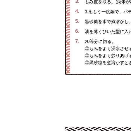
3.
もみ皮を取る。(焼米が
4.
3.をもう一度鍋で、パ
5.
黒砂糖を水で煮溶かし、
6.
油を薄くひいた型に入
7.
20等分に切る。
◎もみをよく浸水させ
◎もみをよく炒りあげ
◎黒砂糖を煮溶かすと