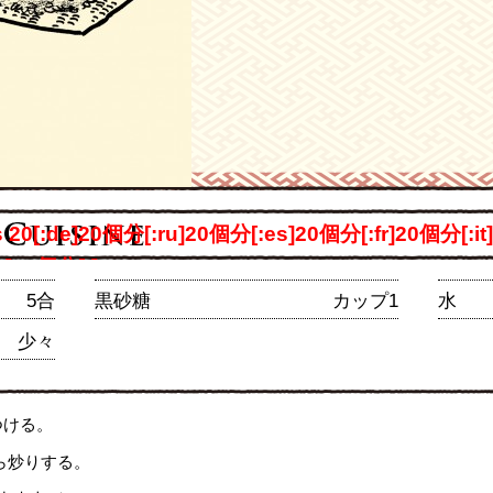
ves 20[:de]20個分[:ru]20個分[:es]20個分[:fr]20個分[:
h]20個分[:] persons
5合
黒砂糖
カップ1
水
少々
つける。
ら炒りする。