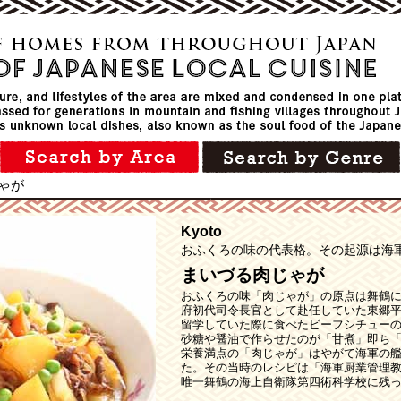
ゃが
Kyoto
おふくろの味の代表格。その起源は海
まいづる肉じゃが
おふくろの味「肉じゃが」の原点は舞鶴
府初代司令長官として赴任していた東郷
留学していた際に食べたビーフシチュー
砂糖や醤油で作らせたのが「甘煮」即ち
栄養満点の「肉じゃが」はやがて海軍の
た。その当時のレシピは「海軍厨業管理
唯一舞鶴の海上自衛隊第四術科学校に残