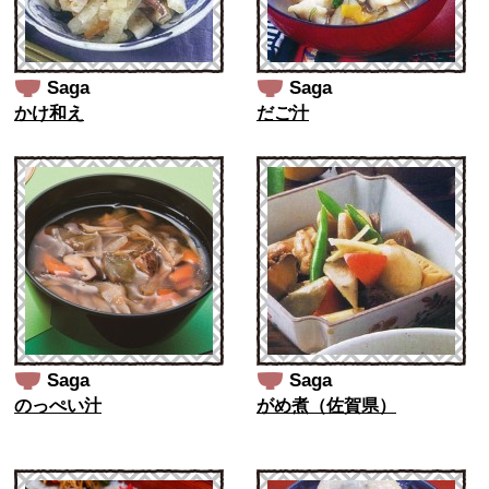
Saga
Saga
かけ和え
だご汁
Saga
Saga
のっぺい汁
がめ煮（佐賀県）