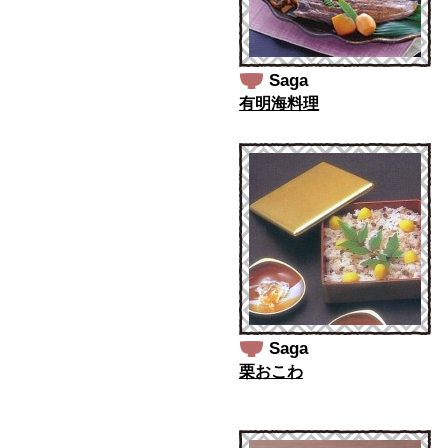
Saga
有明海料理
Saga
栗おこわ