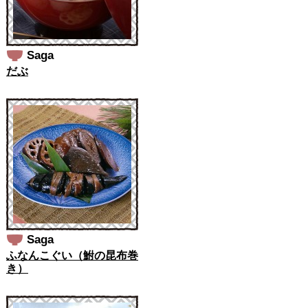
Saga
だぶ
Saga
ふなんこぐい（鮒の昆布巻
き）