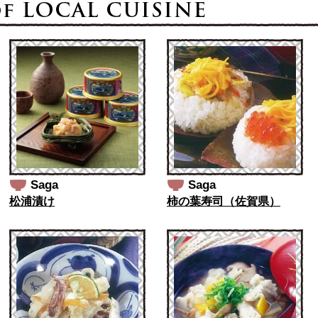
Saga
Saga
松浦漬け
柿の葉寿司（佐賀県）