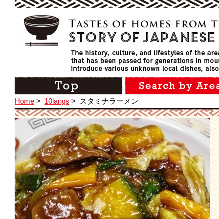
Home
>
10langs
>
スタミナラーメン