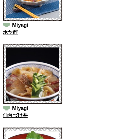
Miyagi
ホヤ酢
Miyagi
仙台づけ丼