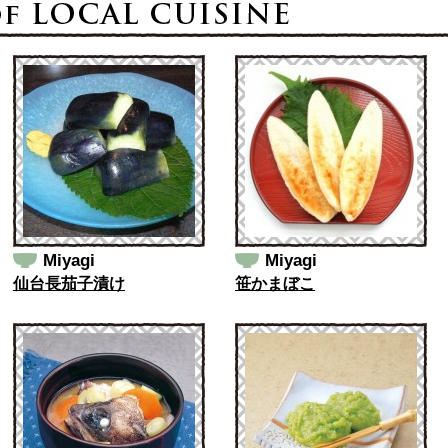
Miyagi
Miyagi
仙台長茄子漬け
笹かまぼこ