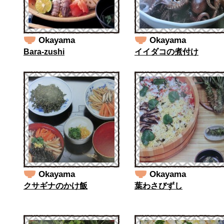
Okayama
Okayama
Bara-zushi
イイダコの煮付け
Okayama
Okayama
クサギナのかけ飯
葉わさびずし