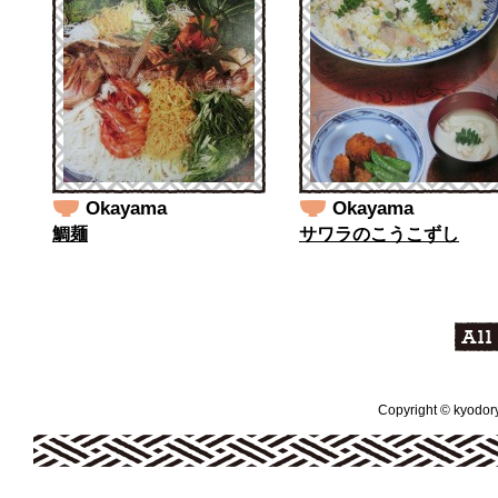
Okayama
Okayama
鯛麺
サワラのこうこずし
Copyright © kyodoryo