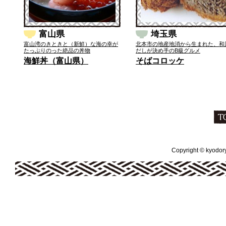
富山県
埼玉県
富山湾のきときと（新鮮）な海の幸が
北本市の地産地消から生まれた、和
たっぷりのった絶品の丼物
だしが決め手のB級グルメ
海鮮丼（富山県）
そばコロッケ
Copyright © kyodoryo