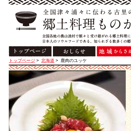
トップページ
>
北海道
>
鹿肉のユッケ