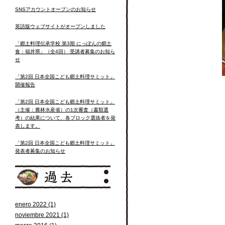
SNSアカウントオープンのお知らせ
英語版ウェブサイトがオープンしました
「郷土料理伝承学校 第3期 にっぽんの郷土
食：福井県」（全4回） 受講者募集のお知ら
せ
「第2回 日本全国こども郷土料理サミット」
開催報告
「第2回 日本全国こども郷土料理サミット」
（主催：農林水産省）の1次審査（書類選
考）の結果について、各ブロック選抜者を発
表します。
「第2回 日本全国こども郷土料理サミット」
発表者募集のお知らせ
enero 2022 (1)
noviembre 2021 (1)