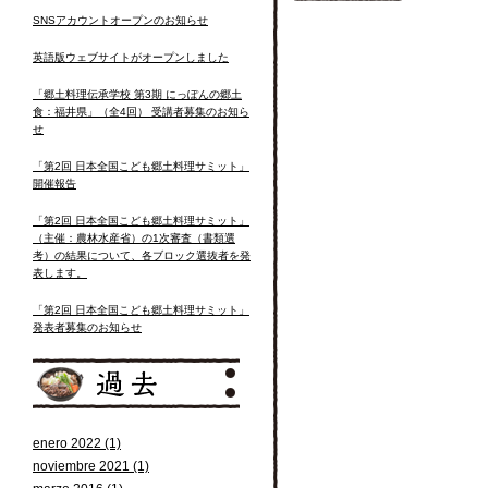
SNSアカウントオープンのお知らせ
英語版ウェブサイトがオープンしました
「郷土料理伝承学校 第3期 にっぽんの郷土
食：福井県」（全4回） 受講者募集のお知ら
せ
「第2回 日本全国こども郷土料理サミット」
開催報告
「第2回 日本全国こども郷土料理サミット」
（主催：農林水産省）の1次審査（書類選
考）の結果について、各ブロック選抜者を発
表します。
「第2回 日本全国こども郷土料理サミット」
発表者募集のお知らせ
enero 2022 (1)
noviembre 2021 (1)