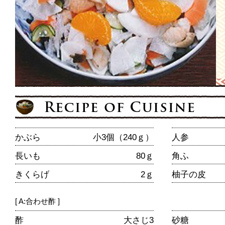
かぶら
小3個（240ｇ）
人参
長いも
80ｇ
角ふ
きくらげ
2ｇ
柚子の皮
[ A:合わせ酢 ]
酢
大さじ3
砂糖