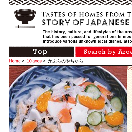
Home
>
10langs
>
かぶらのやちゃら