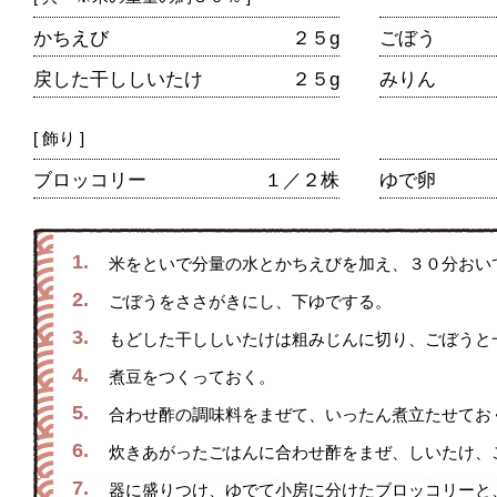
かちえび
２５g
ごぼう
戻した干ししいたけ
２５g
みりん
[ 飾り ]
ブロッコリー
１／２株
ゆで卵
1.
米をといで分量の水とかちえびを加え、３０分おい
2.
ごぼうをささがきにし、下ゆでする。
3.
もどした干ししいたけは粗みじんに切り、ごぼうと
4.
煮豆をつくっておく。
5.
合わせ酢の調味料をまぜて、いったん煮立たせてお
6.
炊きあがったごはんに合わせ酢をまぜ、しいたけ、
7.
器に盛りつけ、ゆでて小房に分けたブロッコリーと