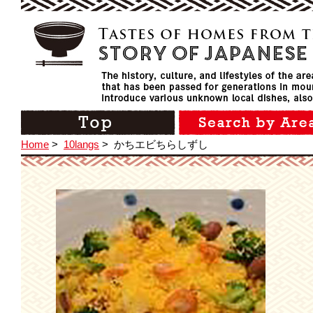
Home
>
10langs
>
かちエビちらしずし