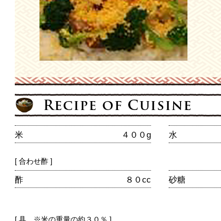
米
４００g
水
[ 合わせ酢 ]
酢
８０cc
砂糖
[ 具 ※米の重量の約３０％ ]