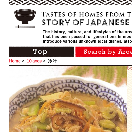
Home
>
10langs
>
冷汁