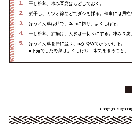
1.
干し椎茸、凍み豆腐はもどしておく。
2.
煮干し、カツオ節などでダシを採る。催事には貝柱
3.
ほうれん草は茹で、3cmに切り、よくしぼる。
4.
干し椎茸、油揚げ、人参は千切りにする。凍み豆腐
5.
ほうれん草を器に盛り、5.が冷めてからかける。
●下茹でした野菜はよくしぼり、水気をきること。
Copyright © kyodoryo