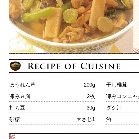
ほうれん草
200g
干し椎茸
凍み豆腐
2枚
凍みコンニャ
打ち豆
30g
ダシ汁
砂糖
大さじ1
酒