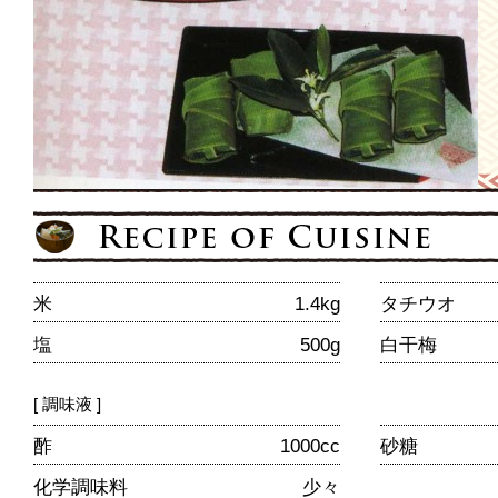
米
1.4kg
タチウオ
塩
500g
白干梅
[ 調味液 ]
酢
1000cc
砂糖
化学調味料
少々