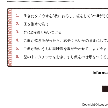
1.
生きたタチウオを3枚におろし、塩をして3〜4時間
2.
①を酢水で洗う
3.
酢に2時間くらいつける
4.
ご飯が炊きあがったら、20分くらいそのままにして
5.
ご飯が熱いうちに調味液を混ぜ合わせて、よく冷ま
6.
型の中にタチウオをおき、すし飯をのせ形をつくる
Infor
Copyright © kyodoryo