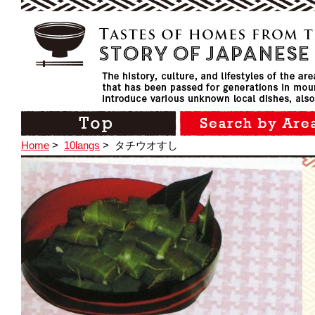
Home
>
10langs
>
タチウオすし