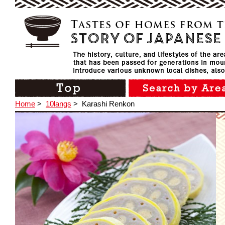
Home
>
10langs
>
Karashi Renkon