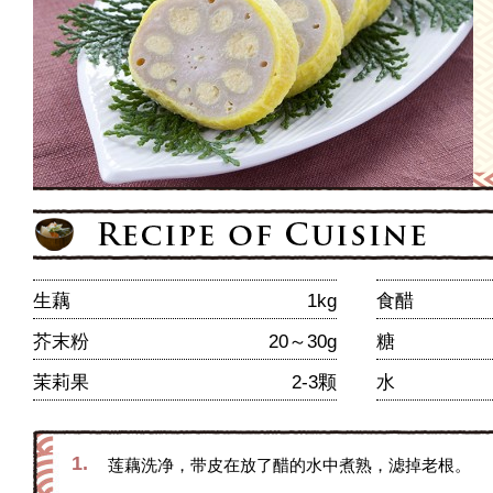
生藕
1kg
食醋
芥末粉
20～30g
糖
茉莉果
2-3颗
水
1.
莲藕洗净，带皮在放了醋的水中煮熟，滤掉老根。