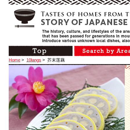
Home
>
10langs
>
芥末莲藕