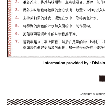
2.
准备芥末，将其与味增和一点点糖混合。磨碎，制作
3.
用芥末味增糊将莲藕的空心填满，放置5~6小时以入
4.
去掉茉莉果的外皮，浸泡在水中，取得黄色汁水。
5.
将得到的黄色的汁水加入面粉中，制作面糊。
6.
把莲藕两端漏出来的味增糊擦干净。
7.
莲藕串起来，裹上面糊，然后在足量的油中炸制。（油
※如果你偏好更清淡的面糊，加一些蚕豆粉在小麦粉
Information provided by : Divisi
Copyright © kyodoryo