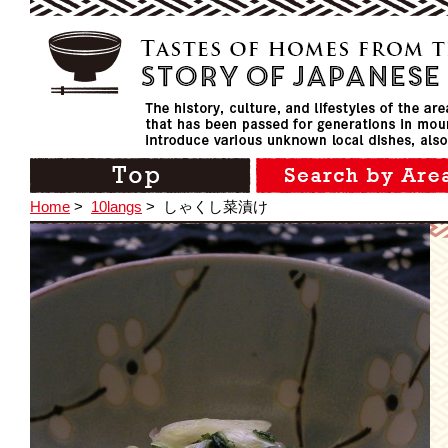
Home
>
10langs
>
しゃくし菜漬け