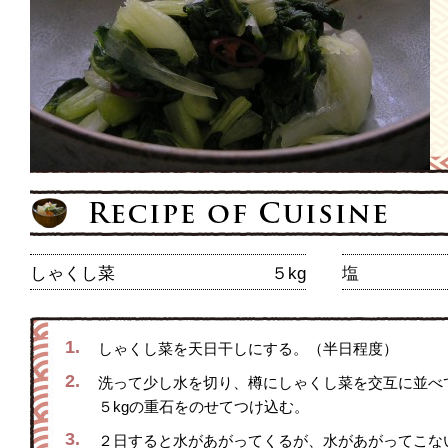
しゃくし菜
５kg
塩
1.
しゃくし菜を天日干しにする。（半日程度）
2.
洗って少し水を切り、樽にしゃくし菜を交互に並べ
５kgの重石をのせてつけ込む。
3.
２日すると水があがってくるが、水があがってこな