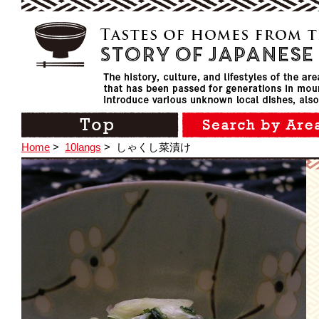
Home
>
10langs
>
しゃくし菜漬け