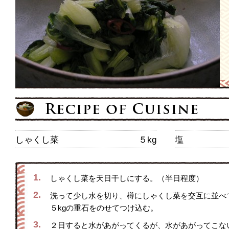
しゃくし菜
５kg
塩
1.
しゃくし菜を天日干しにする。（半日程度）
2.
洗って少し水を切り、樽にしゃくし菜を交互に並べ
５kgの重石をのせてつけ込む。
3.
２日すると水があがってくるが、水があがってこな