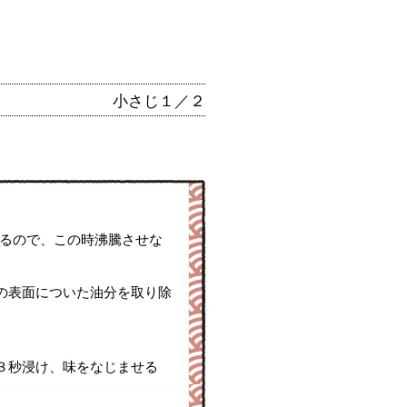
小さじ１／２
れるので、この時沸騰させな
の表面についた油分を取り除
３秒浸け、味をなじませる