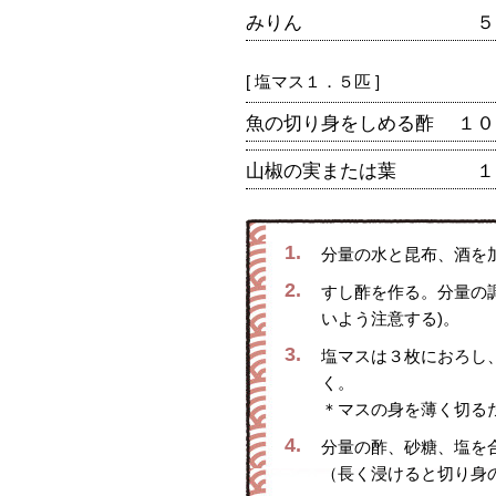
みりん
５
[ 塩マス１．５匹 ]
魚の切り身をしめる酢
１０
山椒の実または葉
１
1.
分量の水と昆布、酒を
2.
すし酢を作る。分量の
いよう注意する)。
3.
塩マスは３枚におろし
く。
＊マスの身を薄く切る
4.
分量の酢、砂糖、塩を
（長く浸けると切り身