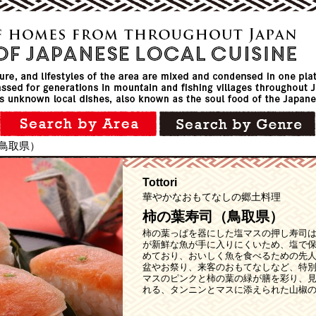
鳥取県）
Tottori
華やかなおもてなしの郷土料理
柿の葉寿司（鳥取県）
柿の葉っぱを器にした塩マスの押し寿司
が新鮮な魚が手に入りにくいため、塩で
めており、おいしく魚を食べるための先
盆やお祭り、来客のおもてなしなど、特
マスのピンクと柿の葉の緑が膳を彩り、
れる、タンニンとマスに添えられた山椒