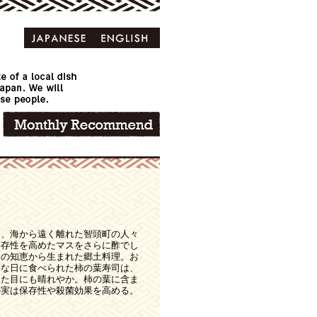
は、海から遠く離れた智頭町の人々
保存性を高めたマスをさらに酢でし
人の知恵から生まれた郷土料理。お
別な日に食べられた柿の葉寿司は、
見た目にも晴れやか。柿の葉に含ま
の実は保存性や殺菌効果を高める。