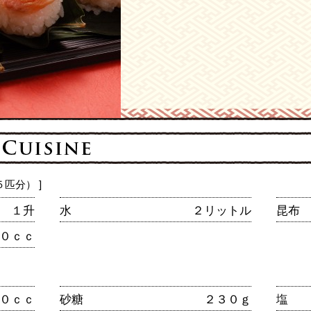
匹分） ]
１升
水
２リットル
昆布
０ｃｃ
０ｃｃ
砂糖
２３０ｇ
塩