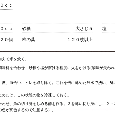
０ｃｃ
０ｃｃ
砂糖
大さじ５
塩
２０個
柿の葉
１２０枚以上
加えて米を炊く。
調味料を合わせ、砂糖や塩が溶ける程度に火をかける(酸味が失わ
、皮、血合い、ヒレを取り除く。これを倍に薄めた酢水で洗い、身
ためには、この状態の物を冷凍しておく。
合わせ、魚の切り身をしめる酢を作る。３を薄い切り身にし、２～
の色が変色するので注意する）。