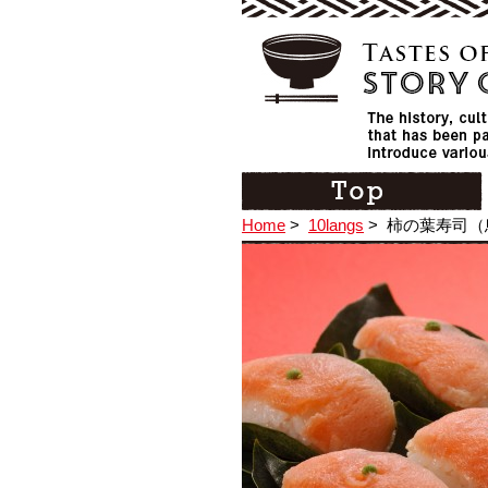
Home
>
10langs
>
柿の葉寿司（