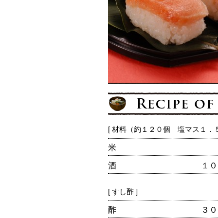
[ 材料（約１２０個 塩マス１．５
米
酒
１０
[ すし酢 ]
酢
３０