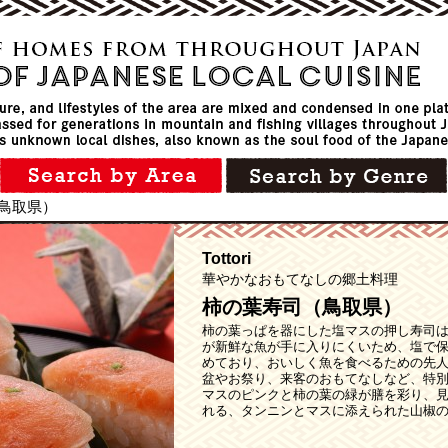
鳥取県）
Tottori
華やかなおもてなしの郷土料理
柿の葉寿司（鳥取県）
柿の葉っぱを器にした塩マスの押し寿司
が新鮮な魚が手に入りにくいため、塩で
めており、おいしく魚を食べるための先
盆やお祭り、来客のおもてなしなど、特
マスのピンクと柿の葉の緑が膳を彩り、
れる、タンニンとマスに添えられた山椒