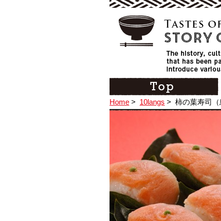
Home
>
10langs
>
柿の葉寿司（