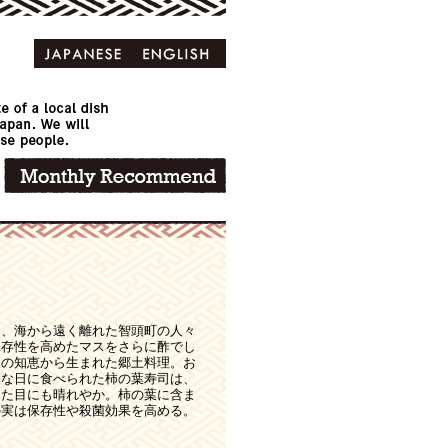
は、海から遠く離れた智頭町の人々
保存性を高めたマスをさらに酢でし
人の知恵から生まれた郷土料理。お
別な日に食べられた柿の葉寿司は、
見た目にも晴れやか。柿の葉に含ま
の実は保存性や殺菌効果を高める。