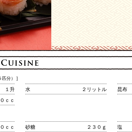
匹分） ]
１升
水
２リットル
昆布
０ｃｃ
０ｃｃ
砂糖
２３０ｇ
塩