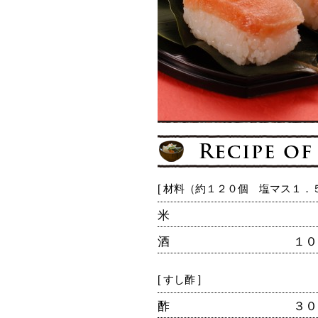
[ 材料（約１２０個 塩マス１．５
米
酒
１０
[ すし酢 ]
酢
３０