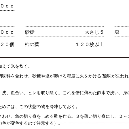
０ｃｃ
０ｃｃ
砂糖
大さじ５
塩
２０個
柿の葉
１２０枚以上
加えて米を炊く。
調味料を合わせ、砂糖や塩が溶ける程度に火をかける(酸味が失わ
、皮、血合い、ヒレを取り除く。これを倍に薄めた酢水で洗い、身
ためには、この状態の物を冷凍しておく。
合わせ、魚の切り身をしめる酢を作る。３を薄い切り身にし、２～
の色が変色するので注意する）。