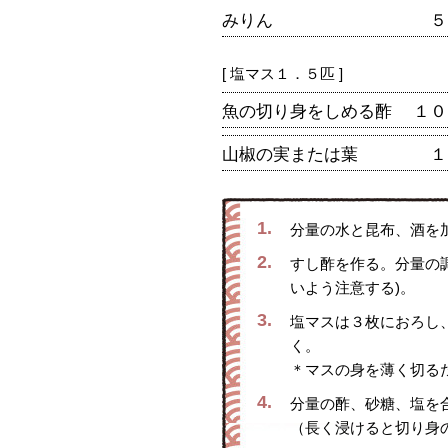
みりん
５
[ 塩マス１．５匹 ]
魚の切り身をしめる酢
１０
山椒の実または葉
１
1.
分量の水と昆布、酒を
2.
すし酢を作る。分量の
いよう注意する)。
3.
塩マスは３枚におろし
く。
＊マスの身を薄く切る
4.
分量の酢、砂糖、塩を
（長く浸けると切り身