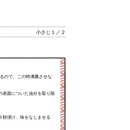
小さじ１／２
れるので、この時沸騰させな
の表面についた油分を取り除
３秒浸け、味をなじませる