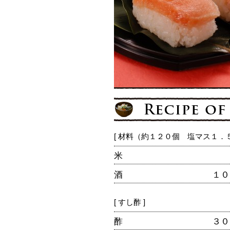
[ 材料（約１２０個 塩マス１．５
米
酒
１０
[ すし酢 ]
酢
３０