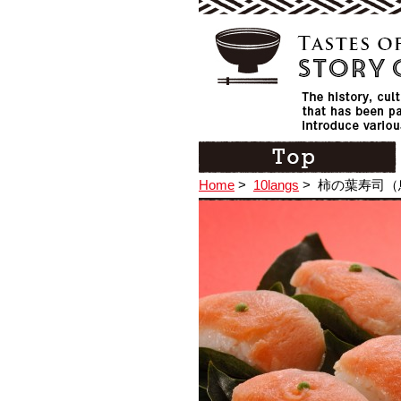
Home
>
10langs
>
柿の葉寿司（