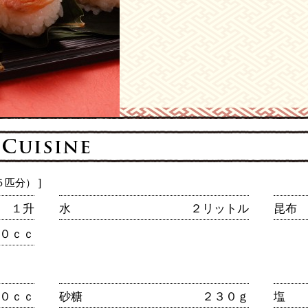
匹分） ]
１升
水
２リットル
昆布
０ｃｃ
０ｃｃ
砂糖
２３０ｇ
塩