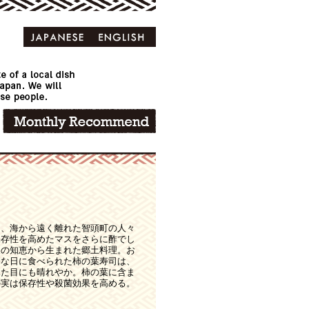
は、海から遠く離れた智頭町の人々
保存性を高めたマスをさらに酢でし
人の知恵から生まれた郷土料理。お
別な日に食べられた柿の葉寿司は、
見た目にも晴れやか。柿の葉に含ま
の実は保存性や殺菌効果を高める。