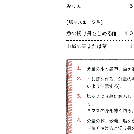
みりん
５
[ 塩マス１．５匹 ]
魚の切り身をしめる酢
１０
山椒の実または葉
１
1.
分量の水と昆布、酒を
2.
すし酢を作る。分量の
いよう注意する)。
3.
塩マスは３枚におろし
く。
＊マスの身を薄く切る
4.
分量の酢、砂糖、塩を
（長く浸けると切り身