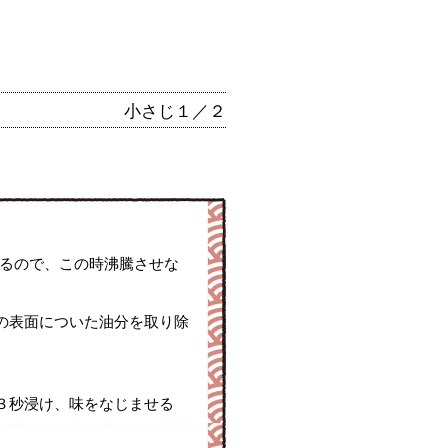
小さじ１／２
れるので、この時沸騰させな
の表面についた油分を取り除
３秒浸け、味をなじませる