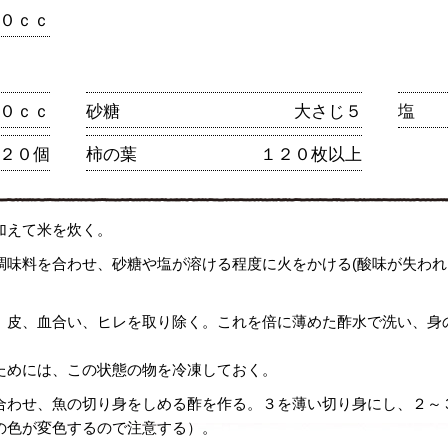
０ｃｃ
０ｃｃ
砂糖
大さじ５
塩
２０個
柿の葉
１２０枚以上
加えて米を炊く。
調味料を合わせ、砂糖や塩が溶ける程度に火をかける(酸味が失わ
、皮、血合い、ヒレを取り除く。これを倍に薄めた酢水で洗い、身
ためには、この状態の物を冷凍しておく。
合わせ、魚の切り身をしめる酢を作る。３を薄い切り身にし、２～
の色が変色するので注意する）。