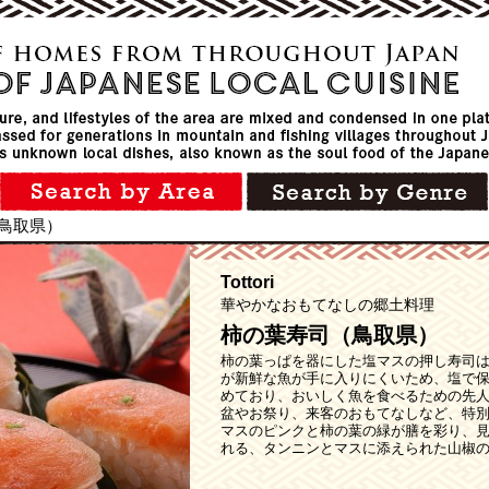
鳥取県）
Tottori
華やかなおもてなしの郷土料理
柿の葉寿司（鳥取県）
柿の葉っぱを器にした塩マスの押し寿司
が新鮮な魚が手に入りにくいため、塩で
めており、おいしく魚を食べるための先
盆やお祭り、来客のおもてなしなど、特
マスのピンクと柿の葉の緑が膳を彩り、
れる、タンニンとマスに添えられた山椒