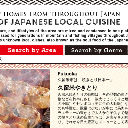
り
Fukuoka
久留米市は「焼きとり日本一」
久留米やきとり
久留米焼きとりの特徴は、その品数の多
物などを竹串にさし、炭火でじっくりと
の小腸）やセンポコ（主に牛の大動脈）
のも特徴だ。数量は少ないが中には馬肉
ラエティーの豊かさで大人から子供まで魅
の焼きとり店の店主たちは、お客が喜ぶ
り、それが今日の豊富なメニューとして