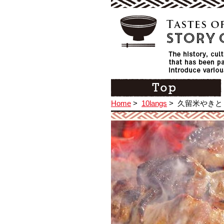
Home
>
10langs
>
久留米やきと