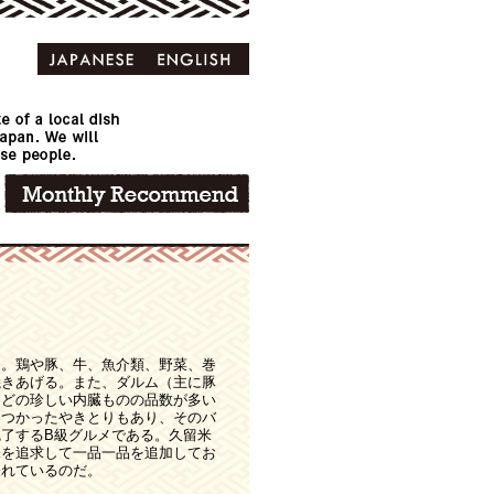
さ。鶏や豚、牛、魚介類、野菜、巻
焼きあげる。また、ダルム（主に豚
などの珍しい内臓ものの品数が多い
をつかったやきとりもあり、そのバ
了するB級グルメである。久留米
味を追求して一品一品を追加してお
表れているのだ。