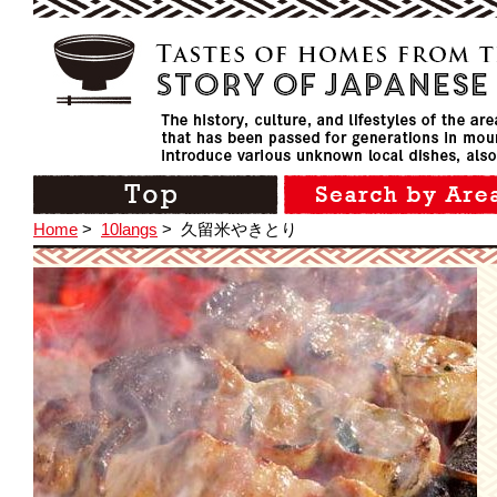
Home
>
10langs
>
久留米やきとり