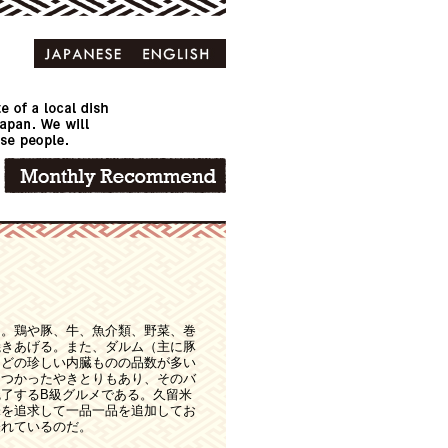
さ。鶏や豚、牛、魚介類、野菜、巻
焼きあげる。また、ダルム（主に豚
などの珍しい内臓ものの品数が多い
をつかったやきとりもあり、そのバ
了するB級グルメである。久留米
味を追求して一品一品を追加してお
表れているのだ。