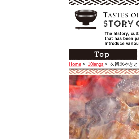
Home
>
10langs
>
久留米やきと