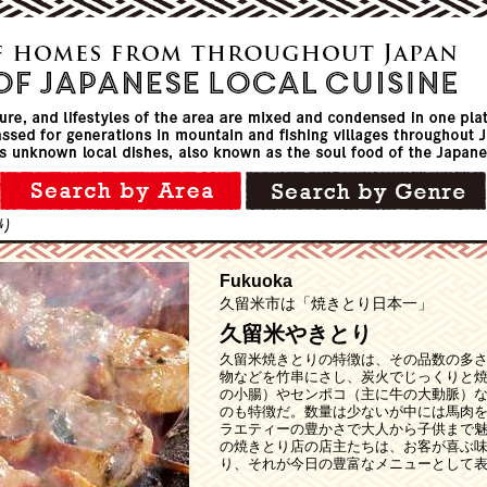
り
Fukuoka
久留米市は「焼きとり日本一」
久留米やきとり
久留米焼きとりの特徴は、その品数の多
物などを竹串にさし、炭火でじっくりと
の小腸）やセンポコ（主に牛の大動脈）
のも特徴だ。数量は少ないが中には馬肉
ラエティーの豊かさで大人から子供まで魅
の焼きとり店の店主たちは、お客が喜ぶ
り、それが今日の豊富なメニューとして