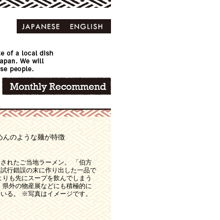
めんのような麺が特徴
されたご当地ラーメン。 「伯方
、試行錯誤の末に作り出した一品で
よりも先にスープを飲んでしまう
、県外の物産展などにも積極的に
いる。 ※写真はイメージです。