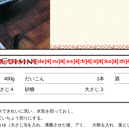
4[:en]Serves 4[:de]4[:ru]4[:es]4[:fr]4[:it]4[:ko]4[:th
400g
だいこん
1本
酒
さじ４
砂糖
大さじ３
水できれいに洗い、水気を切っておく。
ていちょう切りにする。
うゆ（大さじ3)を入れ、沸騰させた後、アミ、 大根を入れ、落と