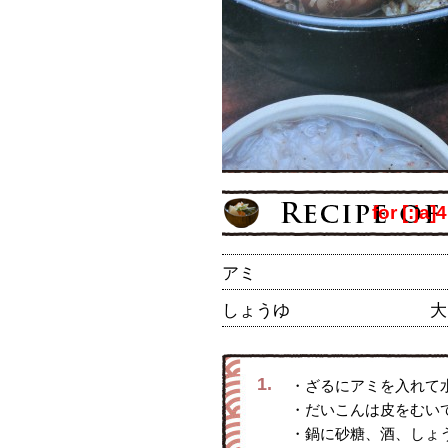
for [:ja]
アミ
しょうゆ
大
1.
・ざるにアミを入れて
・だいこんは皮をむい
・鍋に砂糖、酒、しょ