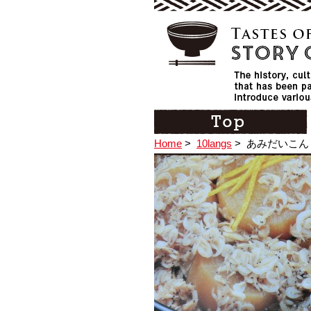
Home
>
10langs
>
あみだいこん