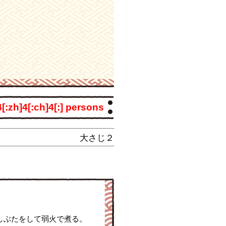
]4[:zh]4[:ch]4[:] persons
大さじ２
しぶたをして弱火で煮る。