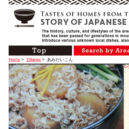
Home
>
10langs
>
あみだいこん