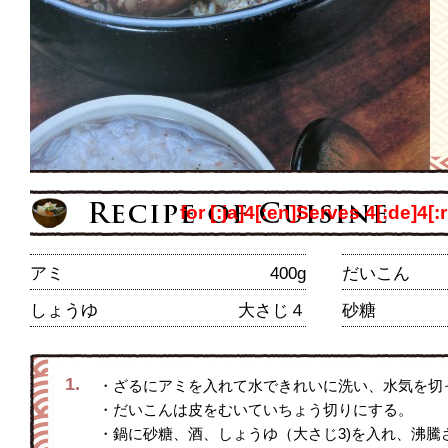
for [:ja]4[:en]Serves 4[:de]4[:r
アミ
400g
だいこん
しょうゆ
大さじ４
砂糖
1.
・ざるにアミを入れて水できれいに洗い、水気を切
・だいこんは皮をむいていちょう切りにする。
・鍋に砂糖、酒、しょうゆ（大さじ3)を入れ、沸