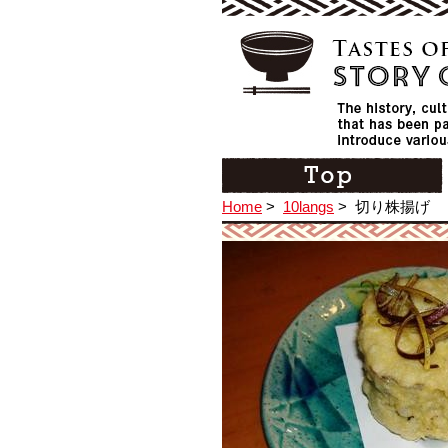
Home
>
10langs
>
切り株揚げ