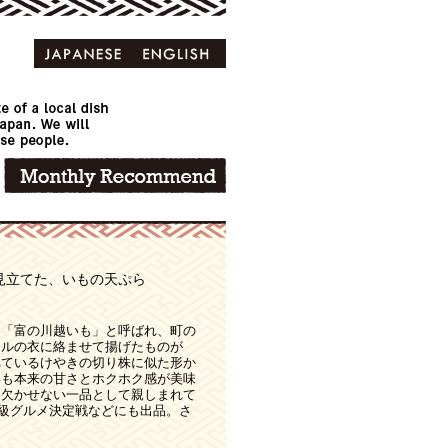
見立てた、いもの天ぷら
は「富の川越いも」と呼ばれ、町の
ナルの衣に絡ませて揚げたものが
れているけやきの切り株に似た形か
いも本来の甘さとホクホク感が美味
は欠かせない一品として親しまれて
級グルメ決定戦などにも出品。さ