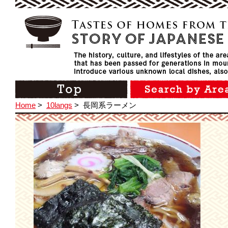
Home
>
10langs
>
長岡系ラーメン