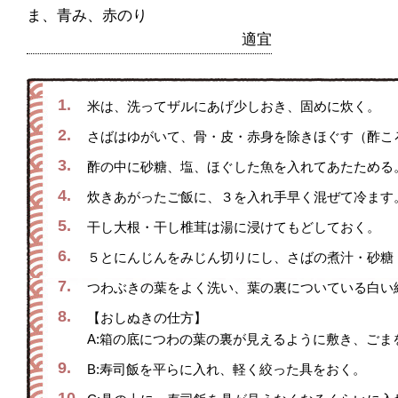
ま、青み、赤のり
適宜
1.
米は、洗ってザルにあげ少しおき、固めに炊く。
2.
さばはゆがいて、骨・皮・赤身を除きほぐす（酢こ
3.
酢の中に砂糖、塩、ほぐした魚を入れてあたためる
4.
炊きあがったご飯に、３を入れ手早く混ぜて冷ます
5.
干し大根・干し椎茸は湯に浸けてもどしておく。
6.
５とにんじんをみじん切りにし、さばの煮汁・砂糖
7.
つわぶきの葉をよく洗い、葉の裏についている白い
8.
【おしぬきの仕方】
A:箱の底につわの葉の裏が見えるように敷き、ごま
9.
B:寿司飯を平らに入れ、軽く絞った具をおく。