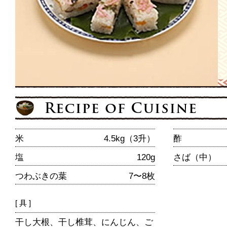
米
4.5kg（3升）
酢
塩
120g
さば（中）
つわぶきの葉
7〜8枚
[ 具 ]
干し大根、干し椎茸、にんじん、ご