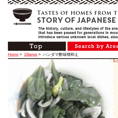
Home
>
10langs
>
ハンダマ酢味噌和え