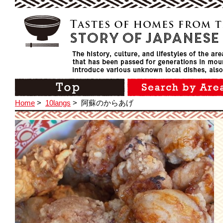
Home
>
10langs
>
阿蘇のからあげ