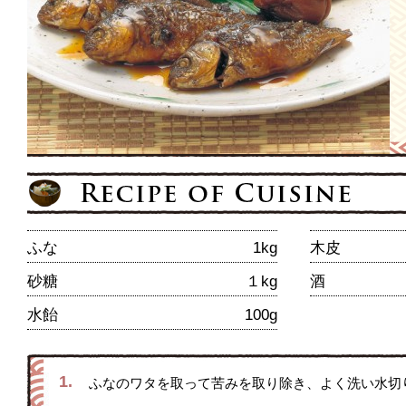
ふな
1kg
木皮
砂糖
１kg
酒
水飴
100g
1.
ふなのワタを取って苦みを取り除き、よく洗い水切