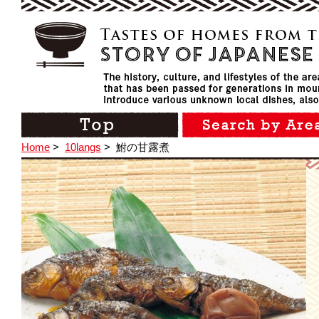
Home
>
10langs
>
鮒の甘露煮