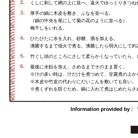
2.
くしに刺して網の上に並べ、遠火でゆっくりきつね
3.
厚手の鍋に木皮を敷き、ふなを並べる。
（鍋の中央を尾にして菊の花のように並べる）
梅干しをいれる。
4.
ひたひたに水を入れ、砂糖、酒を加える。
沸騰するまで強火で煮る。沸騰したら弱火にして約2
5.
竹ぐし頭のところにさして柔らかくなっていたら、し
6.
最後に水飴を加え、さめるまでそのまま置く。
※汁の多い時は、汁だけを煮つめて、甘露煮の上か
※木皮や竹皮の代わりにだいこんを敷いても良い。
※煮くずれを防ぐため、鍋に入れて煮はじめたらさ
Information provi