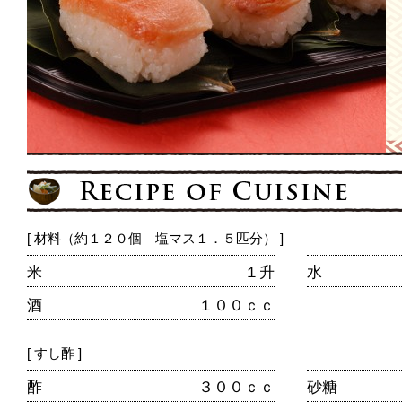
[ 材料（約１２０個 塩マス１．５匹分） ]
米
１升
水
酒
１００ｃｃ
[ すし酢 ]
酢
３００ｃｃ
砂糖