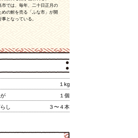
市では、毎年、二十日正月の
めの鮒を売る「ふな市」が開
統行事となっている。
１kg
うが
１個
がらし
３〜４本