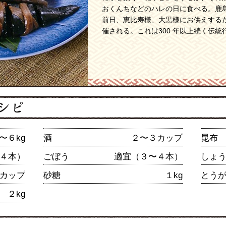
おくんちなどのハレの日に食べる。鹿島
前日、恵比寿様、大黒様にお供えするた
催される。これは300 年以上続く伝
〜６kg
酒
２〜３カップ
昆布
４本）
ごぼう
適宜（３〜４本）
しょ
カップ
砂糖
１kg
とう
２kg