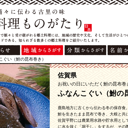
こぐい（鮒の昆布巻き）
佐賀県
お祝いの日にいただく鮒の昆布巻
ふなんこぐい（鮒の
鹿島地方に古くから伝わる冬の保存食
鮒を生きたまま昆布で巻き、大根と共
佐賀平野には農業用水路や貯水用とし
に水を抜く「堀干し」をするが、その