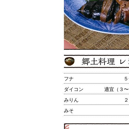
フナ
５
ダイコン
適宜（３〜
みりん
２
みそ