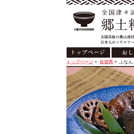
トップページ
>
佐賀県
>
ふなん