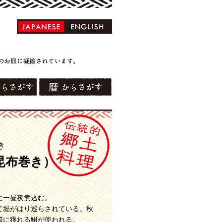
き
昆布巻き）
。
に一昼夜煮込む。
て堀がはり巡らされている。秋
際に獲れる鮒が使われる。