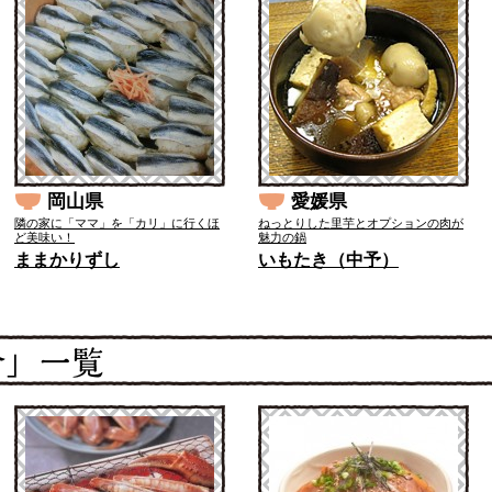
岡山県
愛媛県
隣の家に「ママ」を「カリ」に行くほ
ねっとりした里芋とオプションの肉が
ど美味い！
魅力の鍋
ままかりずし
いもたき（中予）