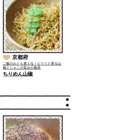
京都府
ご飯のおとも第１位！ピリリと香る山
椒とじゃこの旨みが最高
ちりめん山椒