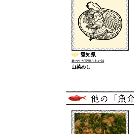
愛知県
春の旬が凝縮された味
山菜めし