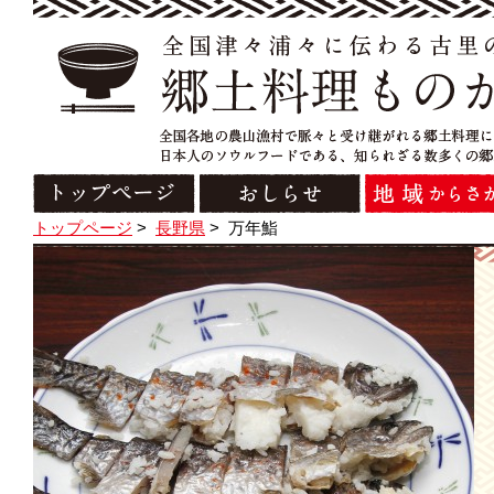
トップページ
>
長野県
>
万年鮨