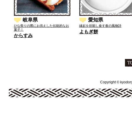
岐阜県
愛知県
ひな祭りの際にお供えした伝統的なお
縁起を祈願し食す春の風物詩
菓子！
よもぎ餅
からすみ
Copyright © kyodoryo