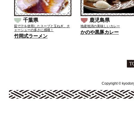
千葉県
鹿児島県
茹で汁を使用したスープと玉ねぎ、チ
地産地消の美味しいカレー
ャーシューの多さに感嘆！
かのや黒豚カレー
竹岡式ラーメン
Copyright © kyodoryo