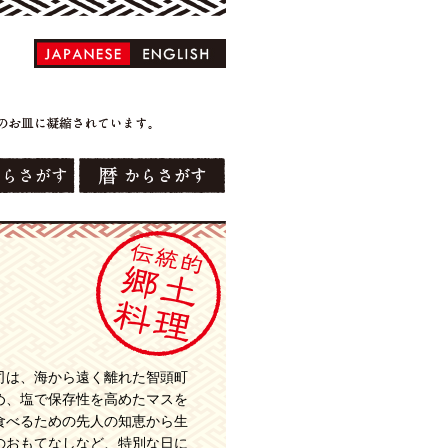
）
司は、海から遠く離れた智頭町
め、塩で保存性を高めたマスを
食べるための先人の知恵から生
のおもてなしなど、特別な日に