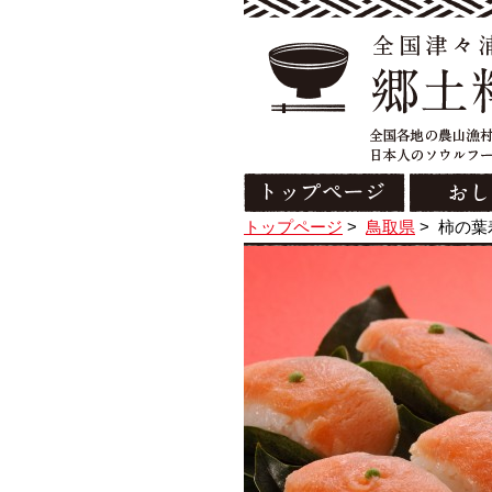
トップページ
>
鳥取県
>
柿の葉