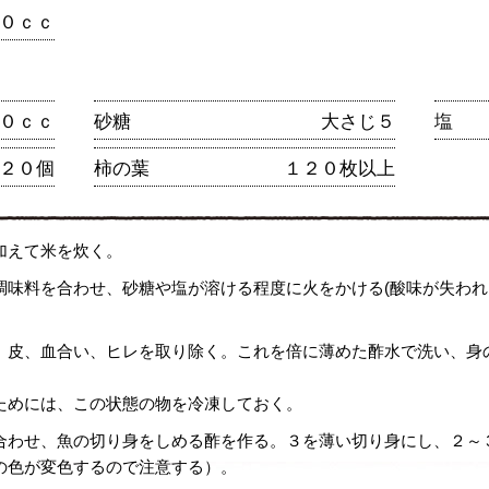
０ｃｃ
０ｃｃ
砂糖
大さじ５
塩
２０個
柿の葉
１２０枚以上
加えて米を炊く。
調味料を合わせ、砂糖や塩が溶ける程度に火をかける(酸味が失わ
、皮、血合い、ヒレを取り除く。これを倍に薄めた酢水で洗い、身
ためには、この状態の物を冷凍しておく。
合わせ、魚の切り身をしめる酢を作る。３を薄い切り身にし、２～
の色が変色するので注意する）。