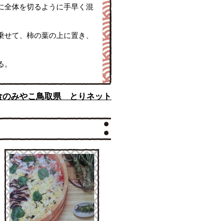
に全体を切るように手早く混
乗せて、柿の葉の上に置き、
る。
食のみやこ鳥取県 とりネット