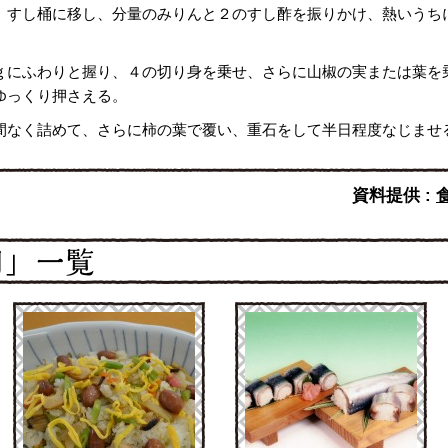
、すし桶に移し、分量のみりんと２のすし酢を振りかけ、熱いうち
。
ｇにふわりと握り、４の切り身を乗せ、さらに山椒の実または葉を
ゆっくり押さえる。
間なく詰めて、さらに柿の葉で覆い、重石をして半日程度なじませ
資料提供 :