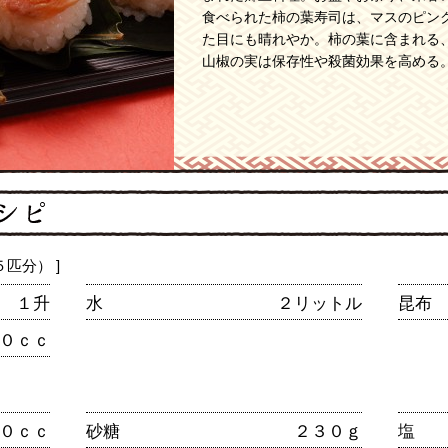
食べられた柿の葉寿司は、マスのピン
た目にも晴れやか。柿の葉に含まれる
山椒の実は保存性や殺菌効果を高める
匹分） ]
１升
水
２リットル
昆布
０ｃｃ
０ｃｃ
砂糖
２３０ｇ
塩