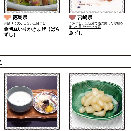
徳島県
宮崎県
お祭りに欠かせない五目ずし
「魚ずし」は新鮮で脂の乗った寒鯖を
使った贅沢なサバ寿司
金時豆いりかきまぜ（ばら
魚ずし
ずし）