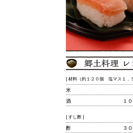
[ 材料（約１２０個 塩マス１．５
米
酒
１０
[ すし酢 ]
酢
３０