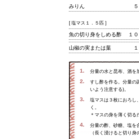
みりん
５
[ 塩マス１．５匹 ]
魚の切り身をしめる酢
１０
山椒の実または葉
１
1.
分量の水と昆布、酒を
2.
すし酢を作る。分量の
いよう注意する)。
3.
塩マスは３枚におろし
く。
＊マスの身を薄く切る
4.
分量の酢、砂糖、塩を
（長く浸けると切り身