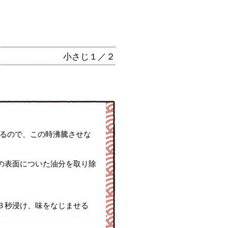
小さじ１／２
れるので、この時沸騰させな
の表面についた油分を取り除
３秒浸け、味をなじませる