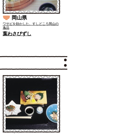
岡山県
ワサビを効かした、すしどころ岡山の
逸品
葉わさびずし