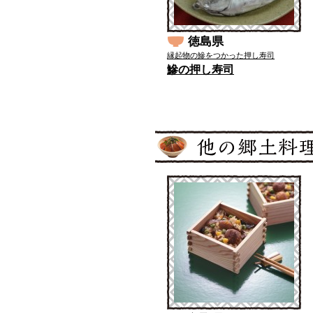
徳島県
縁起物の鰺をつかった押し寿司
鰺の押し寿司