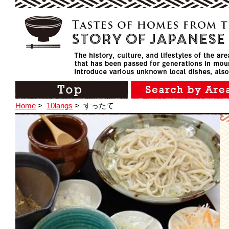
Home
>
10langs
>
すったて