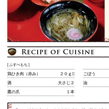
[ ふすべもち ]
鶏ひき肉（赤み）
２０ｇ
ごぼう
酒
大さじ２
油
鷹の爪
１本