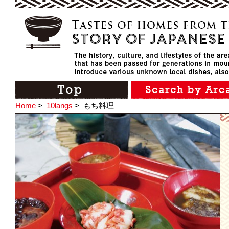
Home
>
10langs
>
もち料理