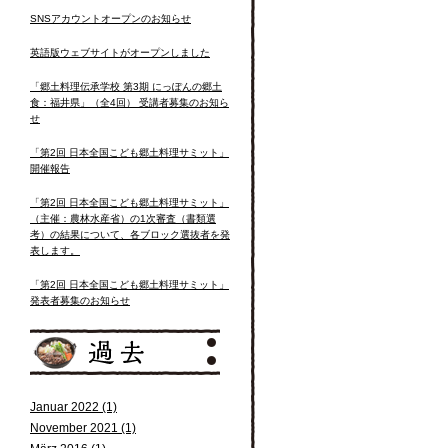
SNSアカウントオープンのお知らせ
英語版ウェブサイトがオープンしました
「郷土料理伝承学校 第3期 にっぽんの郷土
食：福井県」（全4回） 受講者募集のお知ら
せ
「第2回 日本全国こども郷土料理サミット」
開催報告
「第2回 日本全国こども郷土料理サミット」
（主催：農林水産省）の1次審査（書類選
考）の結果について、各ブロック選抜者を発
表します。
「第2回 日本全国こども郷土料理サミット」
発表者募集のお知らせ
Januar 2022 (1)
November 2021 (1)